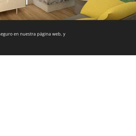
 seguro en nuestra página web, y
b fue creada con Webnode.
Crea tu propia web
gratis hoy mismo!