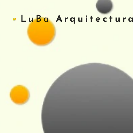
LuBa
Arquitectur